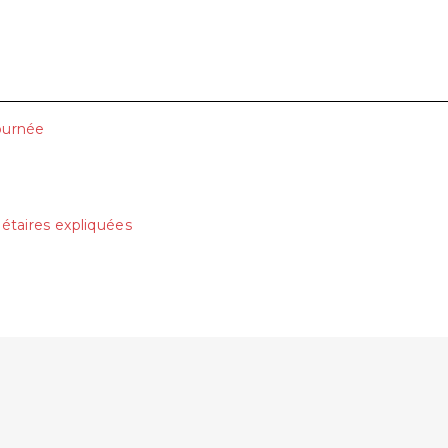
?
journée
nétaires expliquées