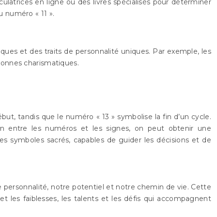
ulatrices en ligne ou des livres spécialisés pour déterminer
u numéro « 11 ».
ues et des traits de personnalité uniques. Par exemple, les
sonnes charismatiques.
but, tandis que le numéro « 13 » symbolise la fin d’un cycle.
on entre les numéros et les signes, on peut obtenir une
es symboles sacrés, capables de guider les décisions et de
ersonnalité, notre potentiel et notre chemin de vie. Cette
t les faiblesses, les talents et les défis qui accompagnent