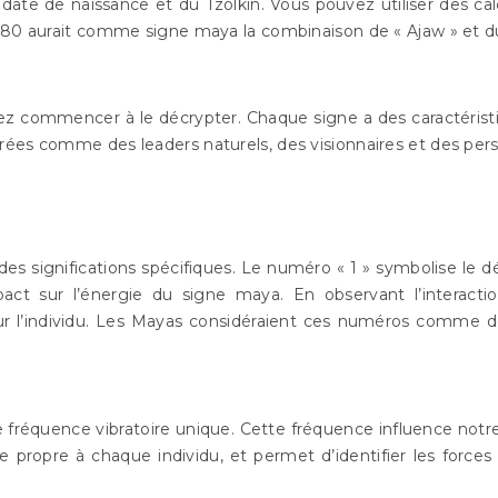
ate de naissance et du Tzolkin. Vous pouvez utiliser des calc
1980 aurait comme signe maya la combinaison de « Ajaw » et d
 commencer à le décrypter. Chaque signe a des caractéristiq
rées comme des leaders naturels, des visionnaires et des per
s significations spécifiques. Le numéro « 1 » symbolise le dé
ct sur l’énergie du signe maya. En observant l’interacti
ur l’individu. Les Mayas considéraient ces numéros comme d
équence vibratoire unique. Cette fréquence influence notre p
propre à chaque individu, et permet d’identifier les forces e