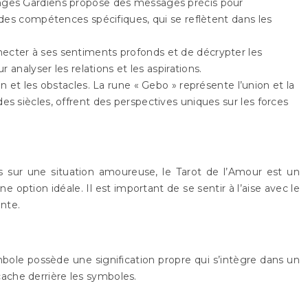
Anges Gardiens propose des messages précis pour
des compétences spécifiques, qui se reflètent dans les
nnecter à ses sentiments profonds et de décrypter les
nalyser les relations et les aspirations.
 et les obstacles. La rune « Gebo » représente l’union et la
des siècles, offrent des perspectives uniques sur les forces
s sur une situation amoureuse, le Tarot de l’Amour est un
e option idéale. Il est important de se sentir à l’aise avec le
ante.
mbole possède une signification propre qui s’intègre dans un
 cache derrière les symboles.