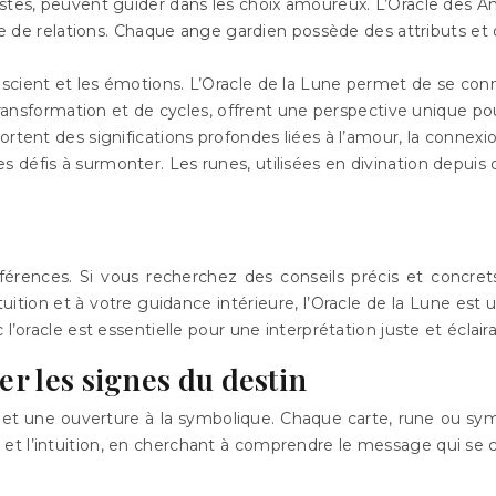
stes, peuvent guider dans les choix amoureux. L’Oracle des 
 de relations. Chaque ange gardien possède des attributs et 
conscient et les émotions. L’Oracle de la Lune permet de se co
sformation et de cycles, offrent une perspective unique pour a
tent des significations profondes liées à l’amour, la connexion
es défis à surmonter. Les runes, utilisées en divination depuis 
férences. Si vous recherchez des conseils précis et concret
ition et à votre guidance intérieure, l’Oracle de la Lune est un
l’oracle est essentielle pour une interprétation juste et éclair
er les signes du destin
ité et une ouverture à la symbolique. Chaque carte, rune ou sy
llect et l’intuition, en cherchant à comprendre le message qui se