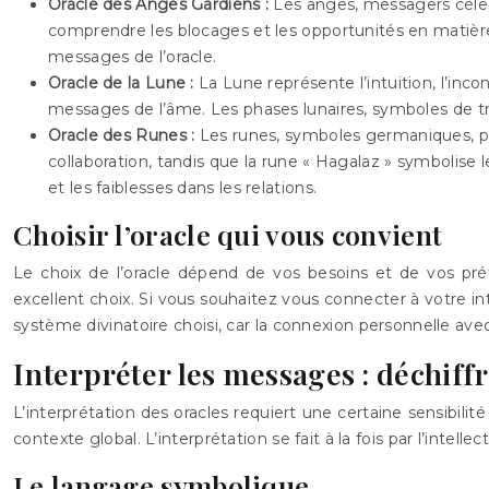
Oracle des Anges Gardiens :
Les anges, messagers céle
comprendre les blocages et les opportunités en matière
messages de l’oracle.
Oracle de la Lune :
La Lune représente l’intuition, l’in
messages de l’âme. Les phases lunaires, symboles de tran
Oracle des Runes :
Les runes, symboles germaniques, por
collaboration, tandis que la rune « Hagalaz » symbolise l
et les faiblesses dans les relations.
Choisir l’oracle qui vous convient
Le choix de l’oracle dépend de vos besoins et de vos pré
excellent choix. Si vous souhaitez vous connecter à votre intu
système divinatoire choisi, car la connexion personnelle avec 
Interpréter les messages : déchiffr
L’interprétation des oracles requiert une certaine sensibil
contexte global. L’interprétation se fait à la fois par l’inte
Le langage symbolique