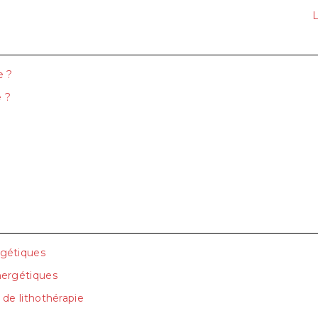
L
e ?
e ?
?
rgétiques
énergétiques
t de lithothérapie