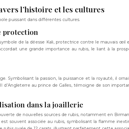
vers l’histoire et les cultures
le puissant dans différentes cultures.
e protection
mbole de la déesse Kali, protectrice contre le mauvais œil et 
 accordait une grande importance au rubis, le liant à la prosp
e. Symbolisant la passion, la puissance et la royauté, il orna
III d’Angleterre au prince de Galles, témoigne de son importan
isation dans la joaillerie
couverte de nouvelles sources de rubis, notamment en Birmanie, 
t souvent associée au rubis, symbolisant la flamme inexti
 rubis ovale de 12 carats, illustrent parfaitement cette associa