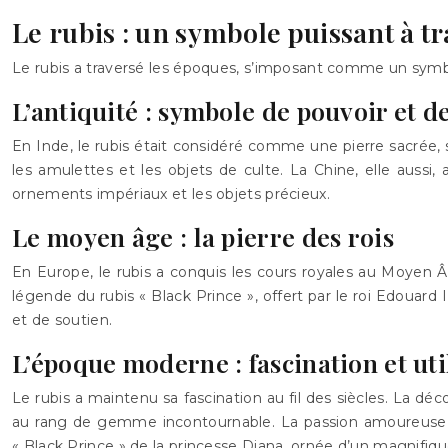
Le rubis : un symbole puissant à tra
Le rubis a traversé les époques, s’imposant comme un symbo
L’antiquité : symbole de pouvoir et d
En Inde, le rubis était considéré comme une pierre sacrée, sy
les amulettes et les objets de culte. La Chine, elle aussi,
ornements impériaux et les objets précieux.
Le moyen âge : la pierre des rois
En Europe, le rubis a conquis les cours royales au Moyen Âg
légende du rubis « Black Prince », offert par le roi Edouard 
et de soutien.
L’époque moderne : fascination et util
Le rubis a maintenu sa fascination au fil des siècles. La dé
au rang de gemme incontournable. La passion amoureuse es
« Black Prince » de la princesse Diana, ornée d’un magnifique