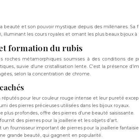
sa beauté et son pouvoir mystique depuis des millénaires. Sa fo
é, illuminant les cours royales et ornant les plus beaux bijoux à 
 et formation du rubis
 des roches métamorphiques soumises à des conditions de p
es, suivie d’une cristallisation lente. C’est la présence d’i
ngées, selon la concentration de chrome.
 cachés
 réputés pour leur couleur rouge intense et leur pureté except
rni des pierres précieuses utilisées dans les bijoux royaux.
plus profondes, offre des pierres d’une beauté saisissante.
rnit des pierres pour la joaillerie et les objets d’art.
 un fournisseur important de pierres pour la joaillerie fantaisie
ne grande beauté, qui gagnent en popularité.