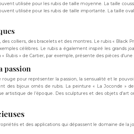
uvent utilisée pour les rubis de taille moyenne. La taille couss
ouvent utilisée pour les rubis de taille importante. La taille o
iques
 des colliers, des bracelets et des montres. Le rubis « Black Pr
exemples célèbres. Le rubis a également inspiré les grands joai
n « Rubis » de Cartier, par exemple, présente des pièces d’une
la passion
s de rouge pour représenter la passion, la sensualité et le po
nt des bijoux ornés de rubis. La peinture « La Joconde » de 
 artistique de l’époque. Des sculptures et des objets d’art o
cieuses
opriétés et des applications qui dépassent le domaine de la joa