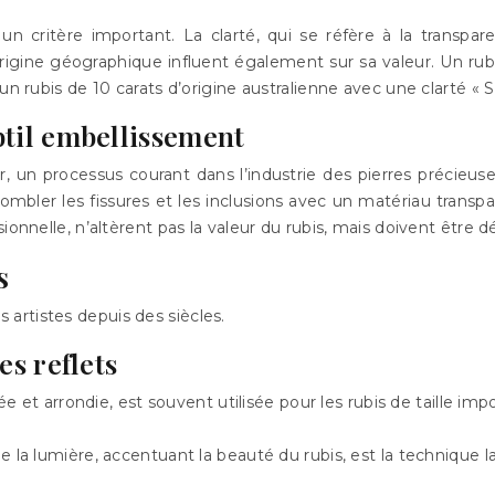
st un critère important. La clarté, qui se réfère à la trans
 origine géographique influent également sur sa valeur. Un ru
n rubis de 10 carats d’origine australienne avec une clarté « SI2
btil embellissement
, un processus courant dans l’industrie des pierres précieus
à combler les fissures et les inclusions avec un matériau trans
onnelle, n’altèrent pas la valeur du rubis, mais doivent être dé
s
es artistes depuis des siècles.
es reflets
 et arrondie, est souvent utilisée pour les rubis de taille imp
de la lumière, accentuant la beauté du rubis, est la technique la