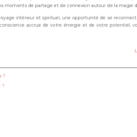
es moments de partage et de connexion autour de la magie du
voyage intérieur et spirituel, une opportunité de se reconnec
e conscience accrue de votre énergie et de votre potentiel, 
L
e ?
e ?
?