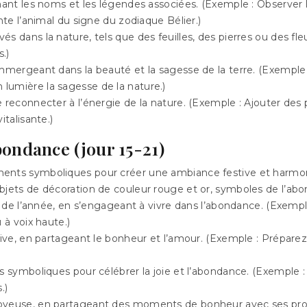
nant les noms et les légendes associées. (Exemple : Observer l
nte l’animal du signe du zodiaque Bélier.)
 dans la nature, tels que des feuilles, des pierres ou des fleu
.)
’immergeant dans la beauté et la sagesse de la terre. (Exemp
lumière la sagesse de la nature.)
 reconnecter à l’énergie de la nature. (Exemple : Ajouter des 
talisante.)
abondance (jour 15-21)
ments symboliques pour créer une ambiance festive et harmo
jets de décoration de couleur rouge et or, symboles de l’abon
g de l’année, en s’engageant à vivre dans l’abondance. (Exempl
 à voix haute.)
tive, en partageant le bonheur et l’amour. (Exemple : Préparez
s symboliques pour célébrer la joie et l’abondance. (Exemple :
.)
joyeuse, en partageant des moments de bonheur avec ses proc