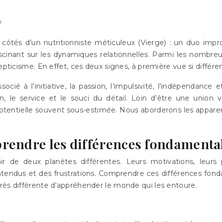
?
x côtés d’un nutritionniste méticuleux (Vierge) : un duo imp
scinant sur les dynamiques relationnelles. Parmi les nombreu
cepticisme. En effet, ces deux signes, à première vue si diff
ocié à l’initiative, la passion, l’impulsivité, l’indépendance
ion, le service et le souci du détail. Loin d’être une union 
ntielle souvent sous-estimée. Nous aborderons les apparenc
rendre les différences fondamenta
r de deux planètes différentes. Leurs motivations, leurs
ndus et des frustrations. Comprendre ces différences fonda
rès différente d’appréhender le monde qui les entoure.