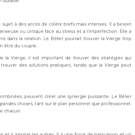
 durable.
sujet à des accès de colère brefs mais intenses. Il a besoin
nxieuse ou critique face au stress et à l’imperfection. Elle a
s dans la relation. Le Bélier pourrait trouver la Vierge trop
en être du couple.
e la Vierge, il est important de trouver des stratégies qui
 trouver des solutions pratiques, tandis que la Vierge peut
 combinées, peuvent créer une synergie puissante. Le Bélier
e grandes choses, tant sur le plan personnel que professionnel.
de chacun.
s et à inspirer les autres. Il a une force de persuasion et un