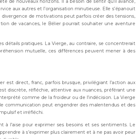
uête de nouveaux horizons. Il a besoin de sentir qu’il avance,
service aux autres et l’organisation minutieuse. Elle s’épanouit
 divergence de motivations peut parfois créer des tensions,
ation de vacances, le Bélier pourrait souhaiter une aventure
s détails pratiques. La Vierge, au contraire, se concentrerait
ompréhension mutuelle, ces différences peuvent mener à des
st direct, franc, parfois brusque, privilégiant l’action aux
est discrète, réfléchie, attentive aux nuances, préférant une
interprété comme de la froideur ou de l’indécision. La Vierge
yle de communication peut engendrer des malentendus et des
pulsif et irréfléchi.
t à l’aise pour exprimer ses besoins et ses sentiments. Le
 apprendre à s’exprimer plus clairement et à ne pas avoir peur