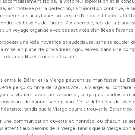
’accomplissement rapide, la victoire, l’exploration et la conq
lle, est motivée par la perfection, l’amélioration continue, le 
mpétences analytiques au service d’un objectif précis. Cette
ndre les besoins de l’autre. Par exemple, lors de la planific
ait un voyage organisé avec des activités planifiées à l’avance.
 proposer une idée novatrice et audacieuse, sans se soucier de
s et la mise en place de procédures rigoureuses. Sans une c
à des conflits et à une inefficacité.
tre le Bélier et la Vierge peuvent se manifester. Le Bélier e
s être perçu comme de l’agressivité. La Vierge, au contraire, 
ser la situation avant de s’exprimer, ce qui peut parfois être 
ations avant de donner son opinion. Cette différence de st
 hésitante, tandis que la Vierge pourrait trouver le Bélier trop im
pper une communication ouverte et honnête, où chacun se sen
s attentif aux besoins de la Vierge, tandis que la Vierge doit