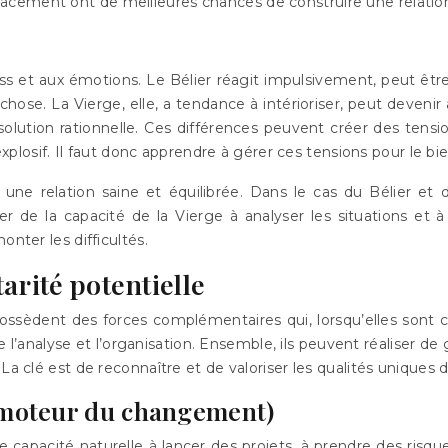
acement ont de meilleures chances de construire une relation
ss et aux émotions. Le Bélier réagit impulsivement, peut être 
ose. La Vierge, elle, a tendance à intérioriser, peut devenir a
lution rationnelle. Ces différences peuvent créer des tension
 explosif. Il faut donc apprendre à gérer ces tensions pour le bi
une relation saine et équilibrée. Dans le cas du Bélier et d
r de la capacité de la Vierge à analyser les situations et à
onter les difficultés.
arité potentielle
 possèdent des forces complémentaires qui, lorsqu’elles sont
rte l’analyse et l’organisation. Ensemble, ils peuvent réaliser d
La clé est de reconnaître et de valoriser les qualités uniques 
le moteur du changement)
e capacité naturelle à lancer des projets, à prendre des risque