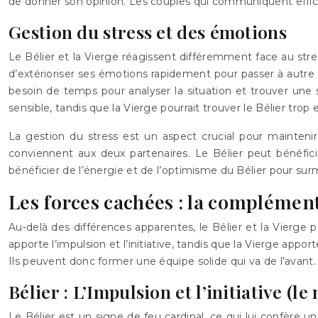
de donner son opinion. Les couples qui communiquent effic
Gestion du stress et des émotions
Le Bélier et la Vierge réagissent différemment face au stre
d’extérioriser ses émotions rapidement pour passer à autre ch
besoin de temps pour analyser la situation et trouver une so
sensible, tandis que la Vierge pourrait trouver le Bélier trop
La gestion du stress est un aspect crucial pour maintenir 
conviennent aux deux partenaires. Le Bélier peut bénéficie
bénéficier de l’énergie et de l’optimisme du Bélier pour surm
Les forces cachées : la complément
Au-delà des différences apparentes, le Bélier et la Vierge
apporte l’impulsion et l’initiative, tandis que la Vierge appo
Ils peuvent donc former une équipe solide qui va de l’avant. 
Bélier : L’Impulsion et l’initiative (
Le Bélier est un signe de feu cardinal, ce qui lui confère un