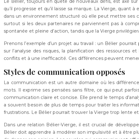
Le Bélier, toujours en quête de nouveaux défis, est axé sur l
qu’il progresse et qu’il laisse sa marque. La Vierge, quant à e
dans un environnement structuré où elle peut mettre ses co
surtout si les deux partenaires ne parviennent pas à compre
spontanée et pleine d’action, tandis que la Vierge privilégier
Prenons l’exemple d’un projet au travail : un Bélier pourrait
sur l’analyse des risques, la planification des ressource
conflits et à une inefficacité. Ces différences peuvent mener 
Styles de communication opposés
La communication est un autre domaine où les différences en
mots. Il exprime ses pensées sans filtre, ce qui peut parfoi
communication claire et concise. Elle prend le temps d’analy
a souvent besoin de plus de temps pour traiter les inform
frustrations. Le Bélier pourrait trouver la Vierge trop lente et
Dans une relation Bélier-Vierge, il est crucial de dévelo
Bélier doit apprendre à modérer son impulsivité et à être plu