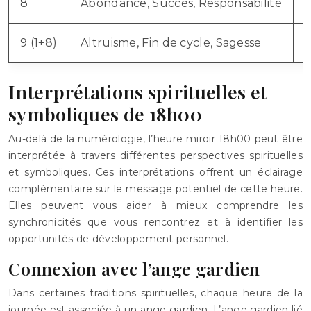
8
Abondance, Succès, Responsabilité
É
9 (1+8)
Altruisme, Fin de cycle, Sagesse
I
Interprétations spirituelles et
symboliques de 18h00
Au-delà de la numérologie, l’heure miroir 18h00 peut être
interprétée à travers différentes perspectives spirituelles
et symboliques. Ces interprétations offrent un éclairage
complémentaire sur le message potentiel de cette heure.
Elles peuvent vous aider à mieux comprendre les
synchronicités que vous rencontrez et à identifier les
opportunités de développement personnel.
Connexion avec l’ange gardien
Dans certaines traditions spirituelles, chaque heure de la
journée est associée à un ange gardien. L’ange gardien lié